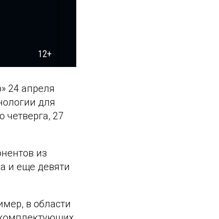
» 24 апреля
нологии для
 четверга, 27
онентов из
на и еще девяти
мер, в области
 комплектующих,