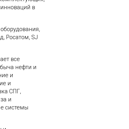
 инноваций в
 оборудования,
, Росатом, SJ
ает все
обыча нефти и
ние и
ие и
вка СПГ,
за и
ые системы