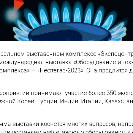
тральном выставочном комплексе «Экспоцентр
 международная выставка «Оборудование и тех
омплекса» — «Нефтегаз-2023». Она продлится до
ероприятии принимают участие более 350 эксп
Южной Кореи, Турции, Индии, Италии, Казахста
мма выставки коснется многих вопросов, напри
атив поставкам нефтегазового оборудования и