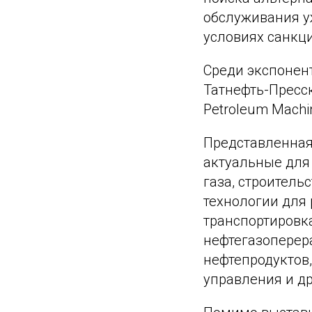
обслуживания у
условиях санкц
Среди экспонент
Татнефть-Пресск
Petroleum Machin
Представленная
актуальные для 
газа, строитель
технологии для
транспортировка
нефтегазоперера
нефтепродуктов
управления и др