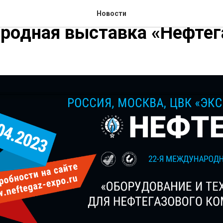
кспоцентр» проходит 22-я
Новости
родная выставка «Нефтег