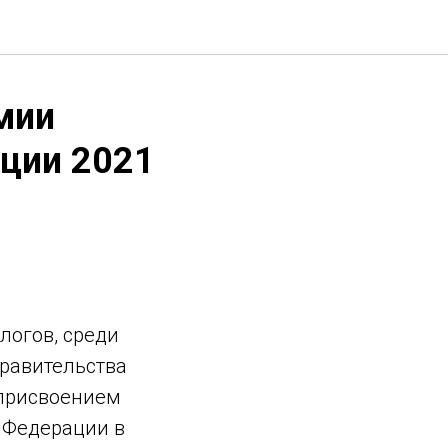
мии
ции 2021
логов, среди
равительства
 присвоением
 Федерации в