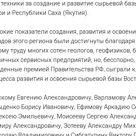
 техники за создание и развитие сырьевой ба
и и Республики Саха (Якутия).
окие показатели создания, развития и освоен
дов этого региона были достигнуты благодаря
у труду многих сотен геологов, геофизиков, 
личных сервисных предприятий, но, бесспорно
жденные премией Правительства РФ, сыграли 
цесса развития и освоения сырьевой базы Вос
кому Евгению Александровичу, Варламову А
ыденко Борису Ивановичу, Ефимову Аркадию С
ексею Эмильевичу, Моисееву Сергею Александ
иру Александровичу, Зотееву Александру Мих
олаю Владимировичу и Сибгатулину Виктору 