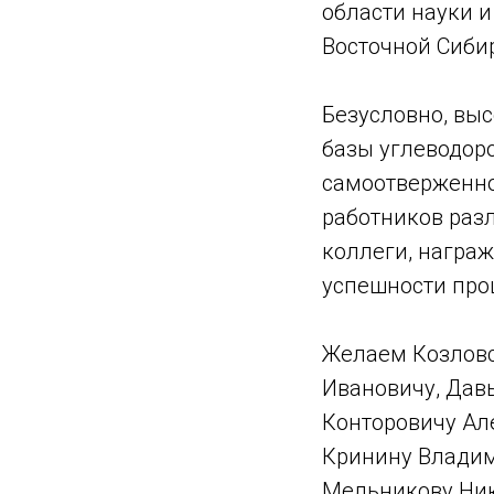
области науки и
Восточной Сибир
Безусловно, выс
базы углеводоро
самоотверженном
работников раз
коллеги, награ
успешности про
Желаем Козловс
Ивановичу, Дав
Конторовичу Ал
Кринину Владим
Мельникову Ник