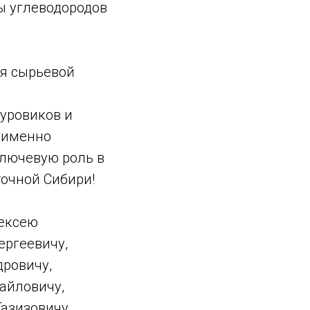
зы углеводородов
ия сырьевой
буровиков и
, именно
ключевую роль в
точной Сибири!
лексею
ергеевичу,
ровичу,
айловичу,
Газизовичу