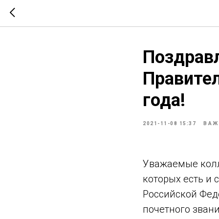
Поздрав
Правител
года!
2021-11-08 15:37
ВАЖ
Уважаемые колл
которых есть и
Российской Феде
почетного зван