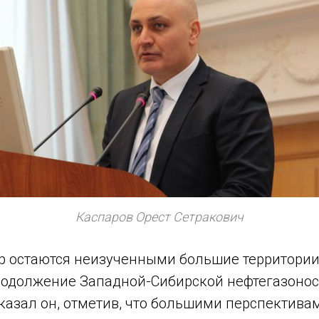
Каспаров Орест Сетракович
ор остаются неизученными большие территории
родолжение Западной-Сибирской нефтегазоно
казал он, отметив, что большими перспектива