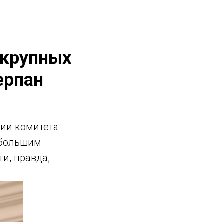
 крупных
ерпан
нии комитета
 большим
и, правда,