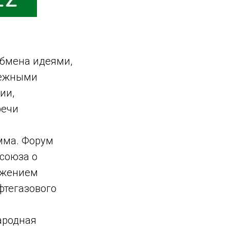
обмена идеями,
бежными
ии,
речи
мма. Форум
 союза о
олжением
фтегазового
ародная