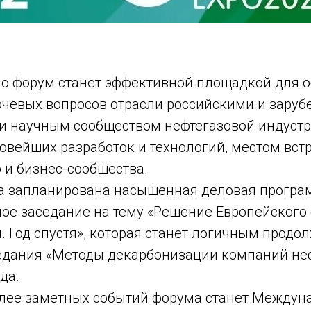
о форум станет эффективной площадкой для 
чевых вопросов отрасли российскими и зару
и научным сообществом нефтегазовой индустр
овейших разработок и технологий, местом вст
и бизнес-сообщества.
а запланирована насыщенная деловая програ
ное заседание на тему «Решение Европейского
. Год спустя», которая станет логичным прод
едания «Методы декарбонизации компаний не
да.
лее заметных событий форума станет Междун