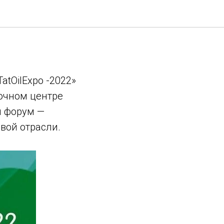
xpo
tOilExpo -2022»
вочном центре
й форум —
вой отрасли.