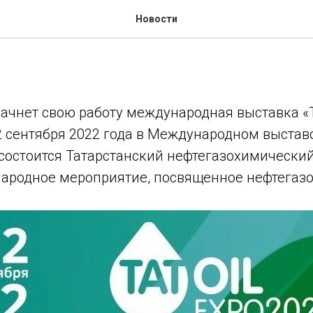
одная выставка «TatOilE
Новости
ачнет свою работу международная выставка «Ta
 2 сентября 2022 года в Международном выста
 состоится Татарстанский нефтегазохимически
ародное мероприятие, посвященное нефтегазо