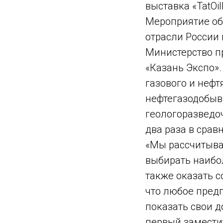
выставка «TatOil
Мероприятие об
отрасли России
Министерство п
«Казань Экспо».
газового и нефт
нефтегазодобыв
геологоразведо
два раза в срав
«Мы рассчитыва
выбирать наибо
также оказать 
что любое пред
показать свои д
первый замести