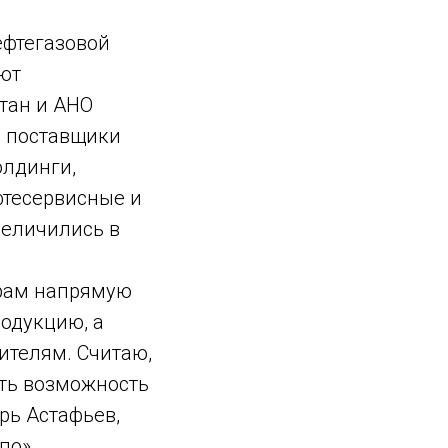
ефтегазовой
ют
тан и АНО
и поставщики
олдинги,
тесервисные и
величились в
ерам напрямую
одукцию, а
ителям. Считаю,
еть возможность
рь Астафьев,
по».