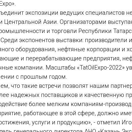
Expo».
ъединит экспозиции ведущих специалистов н
 и Центральной Азии. Организаторами выступа
ромышленности и торговли Республики Татарс
 Среди экспонентов выставки: производители 
яного оборудования, нефтяные корпорации и х
ающие и перерабатывающие предприятия, неф
чные компании. Масштабы «TatOilExpo-2022» у
нении с прошлым годом.
ем, что такие встречи позволят нашим партн
лее надежных поставщиков и качественную пр
содействие более мелким компаниям-производ
приятие, работающее в этой сфере, должно им
остижения, услуги и продукцию», - отметил Иго
тель генерального директора АНО «Казань Экс