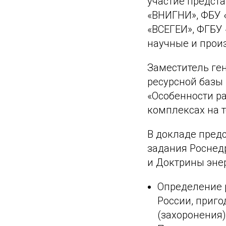
участие предст
«ВНИГНИ», ФБУ 
«ВСЕГЕИ», ФГБУ
научные и прои
Заместитель ге
ресурсной базы
«Особенности р
комплексах на 
В докладе пред
задания Роснед
и Доктрины энер
Определение 
России, приг
(захоронения)