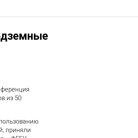
одземные
онференция
в из 50
спользованию
й, приняли