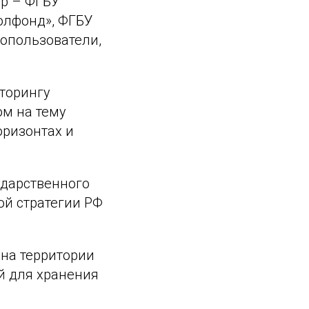
др – ФГБУ
олфонд», ФГБУ
опользователи,
торингу
ом на тему
оризонтах и
ударственного
ой стратегии РФ
на территории
й для хранения