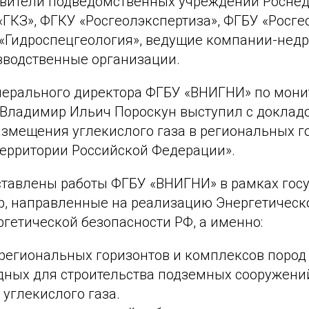
авители подведомственных учреждений Росне
«ГКЗ», ФГКУ «Росгеолэкспертиза», ФГБУ «Росге
 «Гидроспецгеология», ведущие компании-недр
зводственные организации.
нерального директора ФГБУ «ВНИГНИ» по мони
 Владимир Ильич Пороскун выступил с доклад
азмещения углекислого газа в региональных г
территории Российской Федерации».
ставлены работы ФГБУ «ВНИГНИ» в рамках гос
р, направленные на реализацию Энергетическ
гетической безопасности РФ, а именно:
региональных горизонтов и комплексов пород 
одных для строительства подземных сооружени
 углекислого газа.