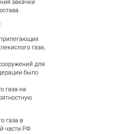
ния закачки
остава.
:
а прилегающих
лекислого газа,
сооружений для
едерации было
о газа на
оятностную
о газа в
й части РФ