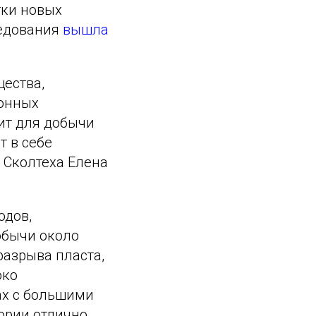
тки новых
ледования
вышла
щества,
ионных
ит для добычи
т в себе
 Сколтеха Елена
одов,
обычи около
разрыва пласта,
око
ах с большими
ории отлично