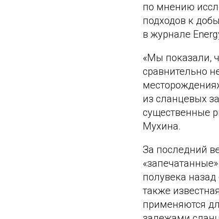
по мнению иссл
подходов к доб
в журнале Energy
«Мы показали, ч
сравнительно н
месторождениях
из сланцевых за
существенные р
Мухина.
За последний в
«запечатанные»
полувека назад
также известна
применяются дл
залежами сланце