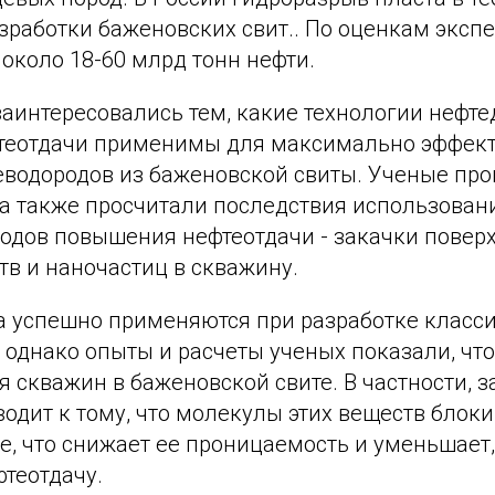
зработки баженовских свит.. По оценкам экспе
 около 18-60 млрд тонн нефти.
заинтересовались тем, какие технологии нефт
теотдачи применимы для максимально эффек
еводородов из баженовской свиты. Ученые пр
 а также просчитали последствия использован
одов повышения нефтеотдачи - закачки поверх
в и наночастиц в скважину.
да успешно применяются при разработке класс
однако опыты и расчеты ученых показали, что
 скважин в баженовской свите. В частности, 
одит к тому, что молекулы этих веществ блоки
е, что снижает ее проницаемость и уменьшает,
теотдачу.