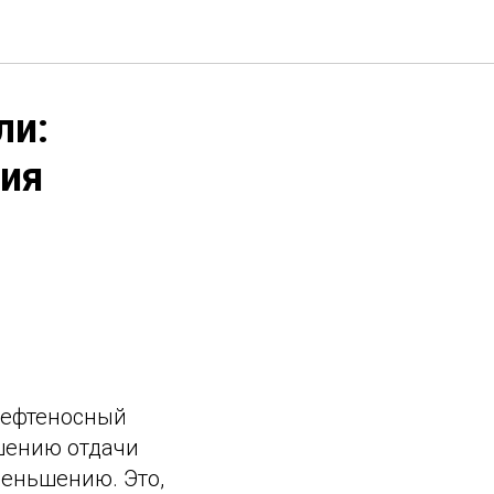
ли:
ия
 нефтеносный
шению отдачи
меньшению. Это,