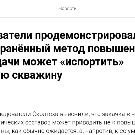
Новости
ватели продемонстрирова
транённый метод повышен
дачи может «испортить»
ую скважину
ледователи Сколтеха выяснили, что закачка в
мических составов может приводить не к повы
ны, как обычно ожидается, а, напротив, к ее у