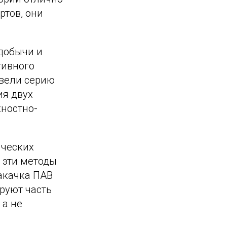
ртов, они
едобычи и
тивного
овели серию
ия двух
ностно-
ических
 эти методы
закачка ПАВ
руют часть
 а не