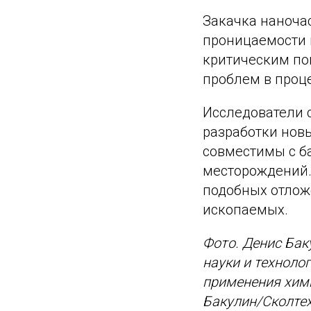
Закачка наноча
проницаемости 
критическим по
проблем в проц
Исследователи с
разработки нов
совместимы с б
месторождений.
подобных отлож
ископаемых.
Фото. Денис Бак
науки и техноло
применения хими
Бакулин/Сколте