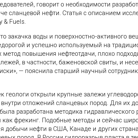
едователей, говорит о необходимости разрабо
ыче сланцевой нефти. Статья с описанием исс
 & Fuels.
то закачка воды и поверхностно-активного ве
едорогой и успешно используемый на традиц
 метод повышения нефтеотдачи, плохо подход
лежей, в частности, баженовской свиты, и несе
иски», — пояснила старший научный сотрудник
ек геологи открыли крупные залежи углеводор
 внутри отложений сланцевых пород. Для их д
 была разработана методика гидравлического 
я как фрекинг. Подобные методы и сейчас шир
я добычи нефти в США, Канаде и других стран
вых пород. В России гидроразрыв пласта в те