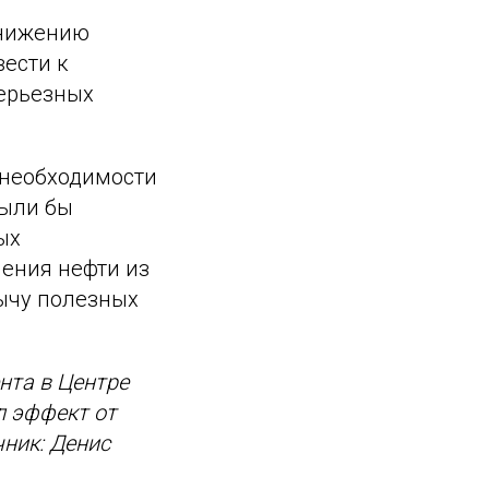
снижению
вести к
ерьезных
 необходимости
были бы
ых
ения нефти из
ычу полезных
нта в Центре
л эффект от
ник: Денис