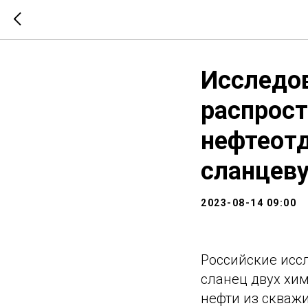
Исследо
распрос
нефтеот
сланцев
2023-08-14 09:00
Российские исс
сланец двух хи
нефти из скважи