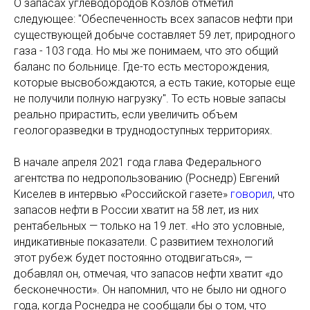
О запасах углеводородов Козлов отметил
следующее: "Обеспеченность всех запасов нефти при
существующей добыче составляет 59 лет, природного
газа - 103 года. Но мы же понимаем, что это общий
баланс по больнице. Где-то есть месторождения,
которые высвобождаются, а есть такие, которые еще
не получили полную нагрузку". То есть новые запасы
реально прирастить, если увеличить объем
геологоразведки в труднодоступных территориях.
В начале апреля 2021 года глава Федерального
агентства по недропользованию (Роснедр) Евгений
Киселев в интервью «Российской газете»
говорил
, что
запасов нефти в России хватит на 58 лет, из них
рентабельных — только на 19 лет. «Но это условные,
индикативные показатели. С развитием технологий
этот рубеж будет постоянно отодвигаться», —
добавлял он, отмечая, что запасов нефти хватит «до
бесконечности». Он напомнил, что не было ни одного
года, когда Роснедра не сообщали бы о том, что