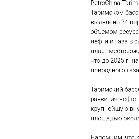
PetroChina Tari
Таримском басс
выявлено 34 пе
объемом ресурсо
нефти и газа в 
пласт месторожд
что до 2025 г. н
природного газа
Таримский басс
развития нефте
крупнейшую вну
площадью около 
Напомним, что 