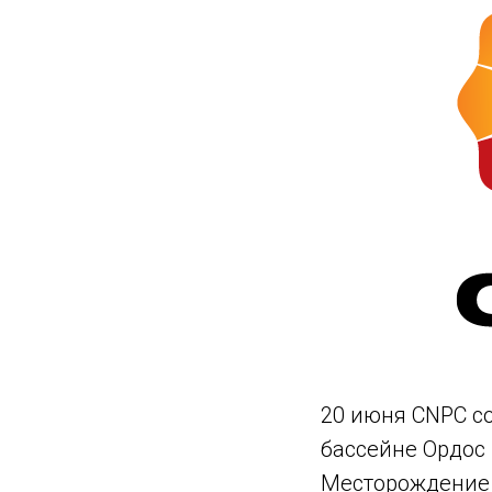
20 июня CNPC с
бассейне Ордос 
Месторождение б