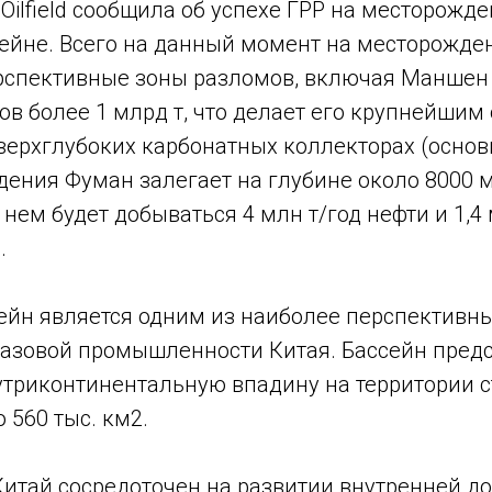
m Oilfield сообщила об успехе ГРР на месторожд
ейне. Всего на данный момент на месторожде
рспективные зоны разломов, включая Маншен ​
в более 1 млрд т, что делает его крупнейшим
сверхглубоких карбонатных коллекторах (осно
ения Фуман залегает на глубине около 8000 м
а нем будет добываться 4 млн т/год нефти и 1,4
.
ейн является одним из наиболее перспективн
газовой промышленности Китая. Бассейн предс
триконтинентальную впадину на территории 
560 тыс. км2.
Китай сосредоточен на развитии внутренней д