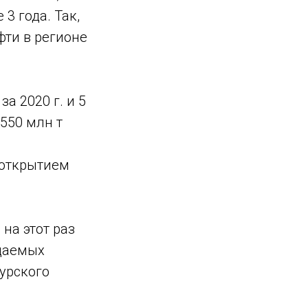
3 года. Так,
фти в регионе
а 2020 г. и 5
550 млн т
 открытием
на этот раз
ицаемых
урского