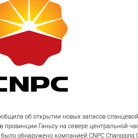
ообщила об открытии новых запасов сланцевой
в провинции Ганьсу на севере центральной час
ыло обнаружено компанией CNPC Changqing Oil