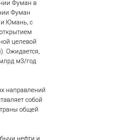
ении Фуман в
нии Фуман
​и Юмань, с
 открытием
вной целевой
). Ожидается,
 млрд м3/год
ых направлений
тавляет собой
страны общей
обычи нефти и