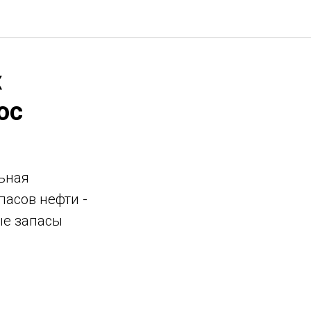
х
ос
льная
пасов нефти -
ые запасы