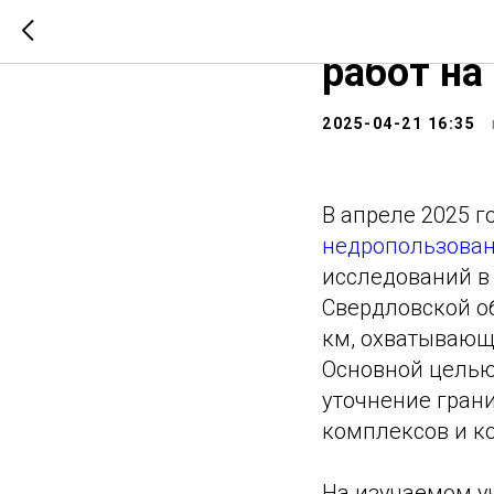
ФГБУ «В
работ на
2025-04-21 16:35
В апреле 2025 
недропользова
исследований в
Свердловской о
км, охватывающ
Основной целью
уточнение гран
комплексов и к
На изучаемом у