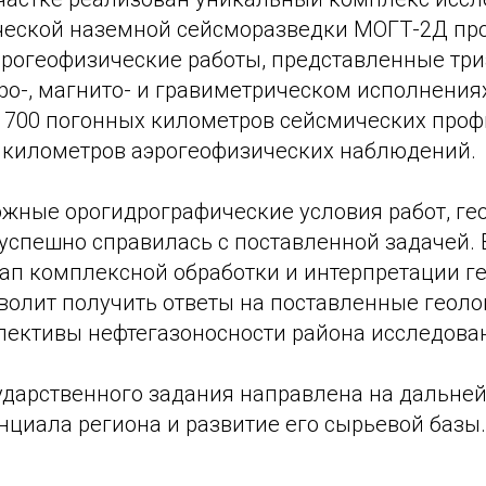
ческой наземной сейсморазведки МОГТ-2Д пр
рогеофизические работы, представленные тр
тро-, магнито- и гравиметрическом исполнени
 1700 погонных километров сейсмических проф
 километров аэрогеофизических наблюдений.
ожные орогидрографические условия работ, ге
успешно справилась с поставленной задачей. 
ап комплексной обработки и интерпретации г
зволит получить ответы на поставленные геоло
спективы нефтегазоносности района исследова
ударственного задания направлена на дальне
нциала региона и развитие его сырьевой базы.