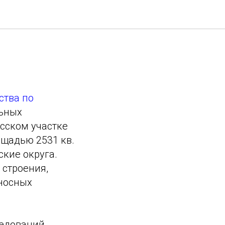
й этап
ства по
льных
сском участке
ощадью 2531 кв.
кие округа.
 строения,
носных
едований.