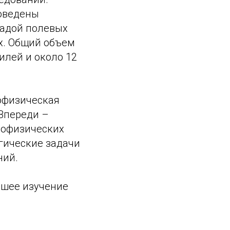
оведены
иадой полевых
ях. Общий объем
илей и около 12
офизическая
Впереди –
еофизических
гические задачи
ний.
йшее изучение