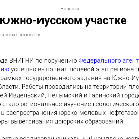
НИГНИ» завершило полево
Новости
 Южно-Иусском участке
ВАЖНЫЕ НОВОСТИ
года ВНИГНИ по поручению
Федерального агент
нию
успешно выполнил полевой этап региона
 рамках государственного задания на Южно-Иу
бласти. Работы проводились на территории пл
ей Ивдельский, Пелымский и Гаринский городс
 стало региональное изучение геологического
иц распространения юрско-меловых нефтегазо
оры выветривания доюрских образований.
частке реализован уникальный комплекс иссл