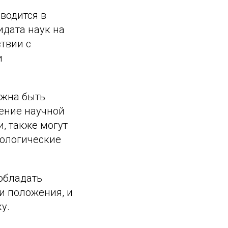
водится в
идата наук на
твии с
и
лжна быть
ение научной
, также могут
нологические
обладать
и положения, и
у.