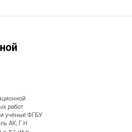
нной
тационной
ых работ
ли учёные ФГБУ
ль АК; Г.Н
 – д.г.-м.н.,