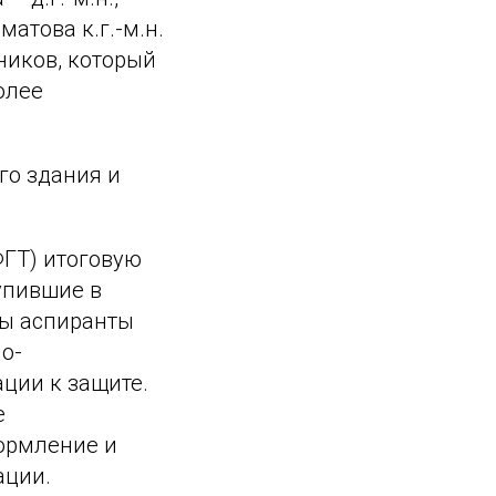
лматова к.г.-м.н.
ников, который
олее
го здания и
ФГТ) итоговую
упившие в
ры аспиранты
о-
ции к защите.
е
формление и
ации.