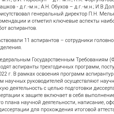
шков - д.г.-м.н.; А.Н. Обухов – д.г.-м.н.; И.В До
рисутствовал генеральный директор П.Н. Мель
омендации и отметил ключевые аспекты наиб
от аспирантов.
аствовали 11 аспирантов – сотрудники головно
тделения.
 Федеральным Государственным Требованиям (
ходят аспиранты трехгодичных программ, пост
022 г. В рамках освоения программ аспиранту
ом научных руководителей осуществляют научн
ую деятельность с целью подготовки диссерта
сертации к защите включает в себя выполнени
о плана научной деятельности, написание, о
диссертации для прохождения итоговой аттест