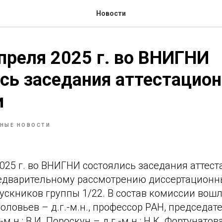
Новости
апреля 2025 г. во ВНИГНИ
сь заседания аттестацио
и
НЫЕ НОВОСТИ
2025 г. во ВНИГНИ состоялись заседания аттес
едварительному рассмотрению диссертационн
ускников группы 1/22. В состав комиссии вош
оловьев – д.г.-м.н., профессор РАН, председате
-м.н.; В.И. Пороскун – д.г.-м.н.; Н.К. Фортунатова