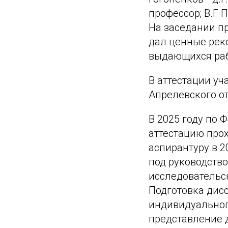
профессор; В.Г Па
На заседании п
дал ценные рек
выдающихся раб
В аттестации уч
Апрелевского о
В 2025 году по
аттестацию про
аспирантуру в 2
под руководств
исследовательск
Подготовка дис
индивидуальног
представление 