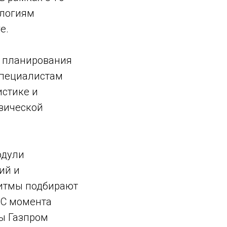
ологиям
е.
 планирования
специалистам
истике и
зической
одули
ий и
ритмы подбирают
 С момента
ы Газпром