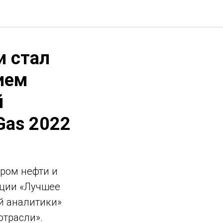
и стал
ием
й
Gas 2022
ром нефти и
ции «Лучшее
й аналитики»
отрасли».