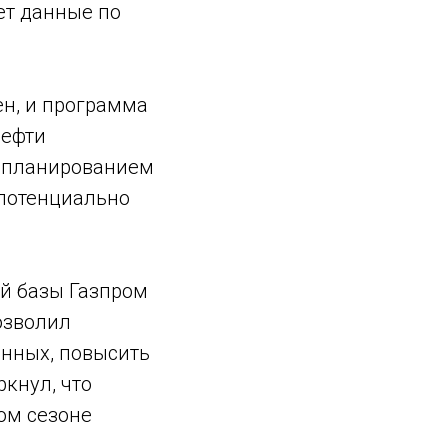
ет данные по
н, и программа
нефти
, планированием
 потенциально
ой базы Газпром
озволил
нных, повысить
ркнул, что
ом сезоне