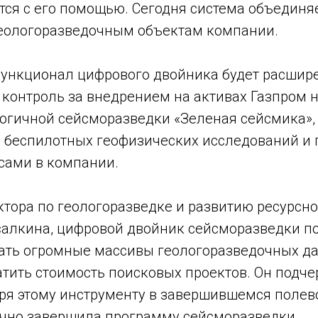
тся с его помощью. Сегодня система объединя
геологоразведочным объектам компании.
функционал цифрового двойника будет расшире
 контроль за внедрением на активах Газпром 
логичной сейсморазведки «Зеленая сейсмика»
 беспилотных геофизических исследований и
сами в компании.
ктора по геологоразведке и развитию ресурсн
алкина, цифровой двойник сейсморазведки п
ать огромные массивы геологоразведочных да
атить стоимость поисковых проектов. Он подче
ря этому инструменту в завершившемся полев
чно завершила программу сейсморазведки.