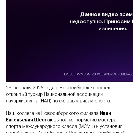
23 февраля 2025 года в Новосибирске прошел
открытый турнир Национальной ассоциации
пауэрлифтинга (НАП) по силовым видам спорта.
Наш коллега из Новосибирского филиала
Иван
Евгеньевич Шестак
выполнил норматив мастера
спорта международного класса (МСМК) и установил
новый рекорд Азии, Европы, России и Новосибирской