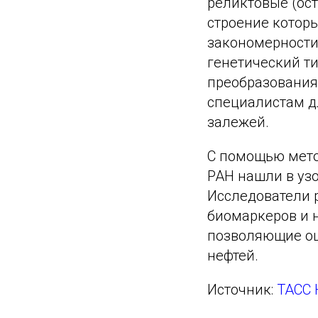
реликтовые (ост
строение котор
закономерности
генетический ти
преобразования
специалистам д
залежей.
С помощью мето
РАН нашли в уз
Исследователи 
биомаркеров и 
позволяющие оц
нефтей.
Источник:
ТАСС 