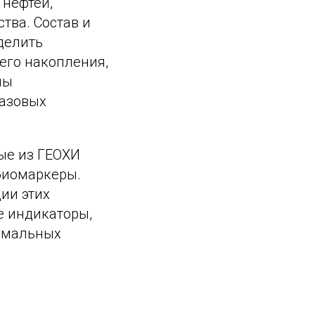
 нефтей,
тва. Состав и
делить
 его накопления,
ны
газовых
ые из ГЕОХИ
биомаркеры.
ии этих
е индикаторы,
ермальных