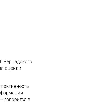
И. Вернадского
ля оценки
спективность
сформации
— говорится в