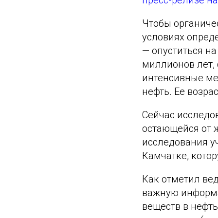
пресс-релизе н
Чтобы органичес
условиях опред
— опуститься н
миллионов лет,
интенсивные ме
нефть. Ее возра
Сейчас исследо
остающейся от 
исследования у
Камчатке, кото
Как отметил ве
важную информа
веществ в нефт