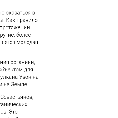
о оказаться в
ы. Как правило
 протяжении
ругие, более
ляется молодая
ния органики,
Объектом для
вулкана Узон на
и на Земле.
Севастьянов,
ганических
ов. Это