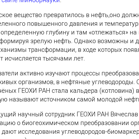
а сайте Минобрнауки
.
кое вещество превратилось в нефть,оно должн
еленного повышенного давления и температур
а определенную глубину и там «отлежаться» на
 формируя зрелую нефть. Однако возможны и д
ханизмы трансформации, в ходе которых появ
ст исчисляется тысячами лет.
ватели активно изучают процессы преобразова
живых организмов, в нефтяные углеводороды. 
чёных ГЕОХИ РАН стала кальдера (котловина) 
рую называют источником самой молодой нефт
дущий научный сотрудник ГЕОХИ РАН Вячеслав 
цию о биогеохимическом преобразовании ор
ь дают исследования углеводородов-биомаркер