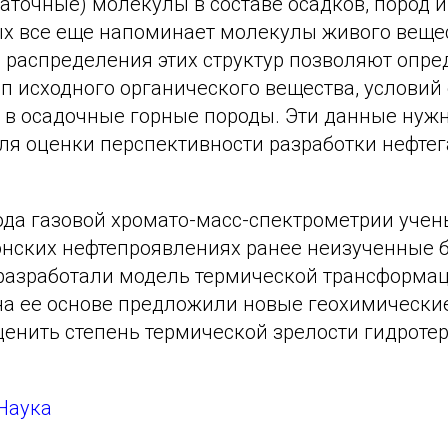
аточные) молекулы в составе осадков, пород и
ых все еще напоминает молекулы живого вещес
 распределения этих структур позволяют опре
п исходного органического вещества, условий
 в осадочные горные породы. Эти данные нуж
ля оценки перспективности разработки нефте
да газовой хромато-масс-спектрометрии учен
онских нефтепроявлениях ранее неизученные 
разработали модель термической трансформац
на ее основе предложили новые геохимически
енить степень термической зрелости гидрот
Наука