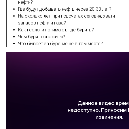
нефти?
Где будут добывать нефть через 20-30 лет?
На сколько лет, при подсчетах сегодня, хватит
запасов нефти и газа?
Как геологи понимают, где бурить?
Чем бурят скважины?
Что бывает за бурение не в том месте?