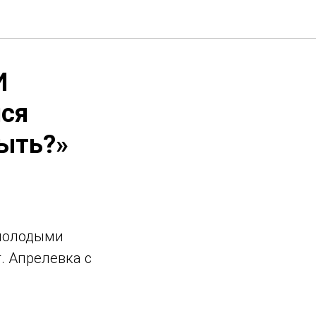
И
ися
быть?»
 молодыми
. Апрелевка с