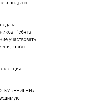
лександра и
 подача
ников. Ребята
ние участвовать
мени, чтобы
коллекция
 ФГБУ «ВНИГНИ»
оводимую