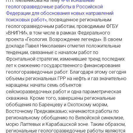
П.Н. Мельникова на тему
«Региональные
геологоразведочные работы в Российской
Федерации для обоснования новых направлений
поисковых работ»
, посвященное региональным
геологоразведочным работам, проводимым ФГБУ
«ВНИГНИ», в том числе в рамках Федерального
проекта «Геология. Возрождение легенды». В своем
докладе Павел Николаевич отметил положительные
тенденции, связанные с началом работ по
Фронтальной стратегии, изменившие тренд последних
лет к снижению государственного финансирования
геологоразведочных работ. Благодаря этому сегодня
объемы региональных ГРР на нефть и газ значительно
наращены: начаты семь объектов
сейсморазведочных работ и одна параметрическая
скважина. Кроме того, завершены региональные
обобщения по Баренцеву и Охотскому морям,
Восточному Предкавказью; начинаются работы по
региональному обобщению по Вилюйской синеклизе,
морю Лаптевых и Карабашской зоне. Таким образом,
региональные геологоразведочные работы являются