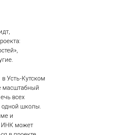
идт,
роекта:
стей»,
угие.
 в Усть-Кутском
ее масштабный
лечь всех
 одной школы.
рме и
и ИНК может
я в проекте,