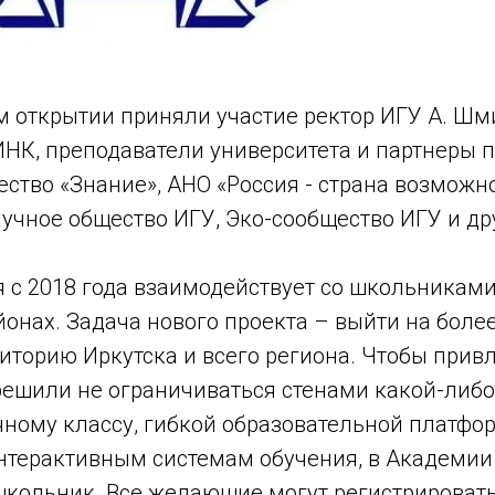
м открытии приняли участие ректор ИГУ А. Шм
НК, преподаватели университета и партнеры п
ство «Знание», АНО «Россия - страна возможно
учное общество ИГУ, Эко-сообщество ИГУ и др
 с 2018 года взаимодействует со школьниками
йонах. Задача нового проекта – выйти на бол
риторию Иркутска и всего региона. Чтобы прив
ешили не ограничиваться стенами какой-либо
чному классу, гибкой образовательной платфо
терактивным системам обучения, в Академи
кольник. Все желающие могут регистрироватьс