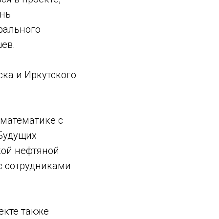
знь
рального
ев.
ска и Иркутского
 математике с
 Будущих
кой нефтяной
с сотрудниками
екте также