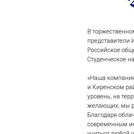
В торжественно
представители И
Российское обще
Студенческое на
«Наша компания
и Киренском ра
уровень, на тер
желающих, мы р
Благодаря обла
современным ин
учиться любой ш