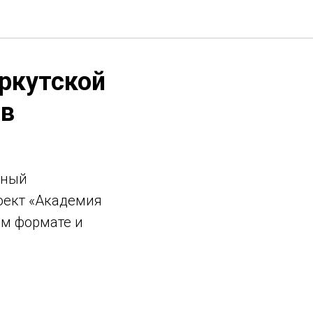
ркутской
ов
нный
оект «Академия
ом формате и