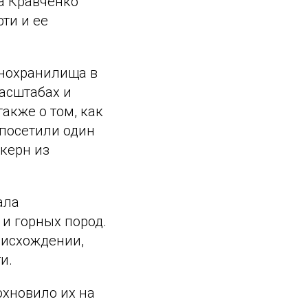
а Кравченко
ти и ее
нохранилища в
масштабах и
акже о том, как
 посетили один
керн из
ала
и горных пород.
оисхождении,
и.
охновило их на