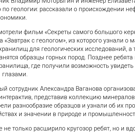
ник Владимир Моторыгин и инженер Елизавет
по геологии: рассказали о происхождении неф
кономики.
отрели фильм «Секреты самого большого кер
а «Завтрак с геологом», из которого узнали о 
ранилищ для геологических исследований, а т
анятся образцы горных пород. Позднее ребята
ранилища, где получили возможность увидеть 
 глазами.
й сотрудник Александра Ваганова организов
интерактив, представив коллекцию минералов 
ели разнообразие образцов и узнали об их пр
йствах и значении в природе и промышленност
 не только расширило кругозор ребят, но и вд