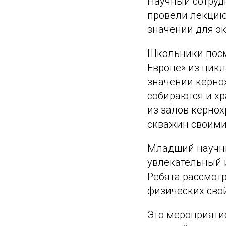
Научный сотруд
провели лекцию 
значении для э
Школьники посм
Европе» из цикл
значении кернох
собираются и хр
из залов кернох
скважин своими
Младший научны
увлекательный 
Ребята рассмотр
физических сво
Это мероприятие