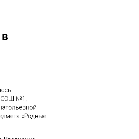
 в
лось
 СОШ №1,
натольевной
едмета «Родные