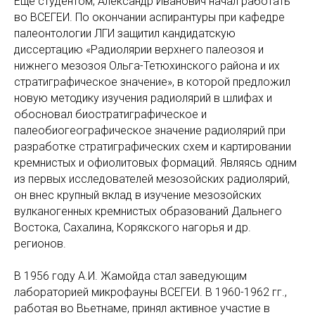
Еще студентом, Александр Иванович начал работать
во ВСЕГЕИ. По окончании аспирантуры при кафедре
палеонтологии ЛГИ защитил кандидатскую
диссертацию «Радиолярии верхнего палеозоя и
нижнего мезозоя Ольга-Тетюхинского района и их
стратиграфическое значение», в которой предложил
новую методику изучения радиолярий в шлифах и
обосновал биостратиграфическое и
палеобиогеографическое значение радиолярий при
разработке стратиграфических схем и картировании
кремнистых и офиолитовых формаций. Являясь одним
из первых исследователей мезозойских радиолярий,
он внес крупный вклад в изучение мезозойских
вулканогенных кремнистых образований Дальнего
Востока, Сахалина, Корякского нагорья и др.
регионов.
В 1956 году А.И. Жамойда стал заведующим
лабораторией микрофауны ВСЕГЕИ. В 1960-1962 гг.,
работая во Вьетнаме, принял активное участие в