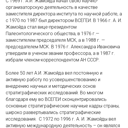
С 1969 г. А.И. Жамойда начал свою научно-
организаторскую деятельность в качестве
заместителя директора института по научной работе, а
с 1970 по 1987 был директором ВСЕГЕИ. В 1966 г. А. И.
Жамойда стал вице-президентом
Палеонтологического общества, в 1976 г.—
заместителем председателя МСК, а в 1988 г. —
председателем МСК. В 1976 г. Александра Ивановича
утвердили в ученом звании профессора, а в 1987 г.
избрали членом-корреспондентом АН СССР.
Более 50 лет А.И. Жамойда вел постоянную и
активную работу по усовершенствованию и
внедрению научных и методических основ
стратиграфических исследований. Во многом
благодаря ему во ВСЕГЕИ сконцентрировались
основные стратиграфические научные кадры страны,
широко развертывались стратиграфические
исследования. С 1972 по 1996 г. А. И. Жамойды вел
активную международную деятельность – он являлся