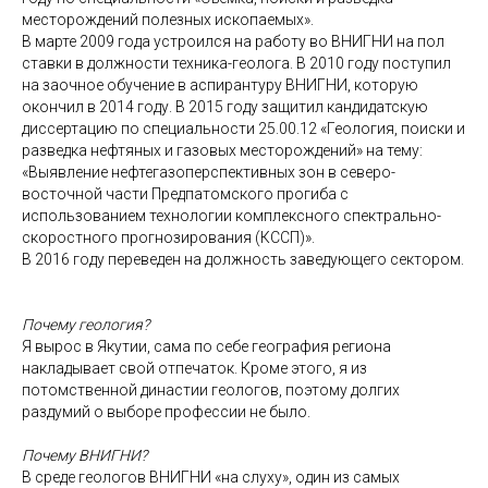
месторождений полезных ископаемых».
В марте 2009 года устроился на работу во ВНИГНИ на пол
ставки в должности техника-геолога. В 2010 году поступил
на заочное обучение в аспирантуру ВНИГНИ, которую
окончил в 2014 году. В 2015 году защитил кандидатскую
диссертацию по специальности 25.00.12 «Геология, поиски и
разведка нефтяных и газовых месторождений» на тему:
«Выявление нефтегазоперспективных зон в северо-
восточной части Предпатомского прогиба с
использованием технологии комплексного спектрально-
скоростного прогнозирования (КССП)».
В 2016 году переведен на должность заведующего сектором.
Почему геология?
Я вырос в Якутии, сама по себе география региона
накладывает свой отпечаток. Кроме этого, я из
потомственной династии геологов, поэтому долгих
раздумий о выборе профессии не было.
Почему ВНИГНИ?
В среде геологов ВНИГНИ «на слуху», один из самых