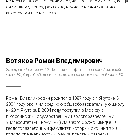
во всем с радостью принимаю участие. Запомнилось, когда
снимали видеопоздравление, немного нервничала, но,
кажется, вышло неплохо.
Вотяков Роман Владимирович
Заведующий сектором 6.2 Перспектив нефтегазоносности Азиатской
части РФ, Отдел 6. «Геология и нефтегазоносность Азиатской части РФ
Роман Владимирович родился в 1987 году в г. Якутске. В
2004 году окончил среднюю общеобразовательную школу
№ 29 г. Якутска. В 2004 году поступил в Москву в
в Российский Государственный Геологоразведочный
Университет (РГГРУ-МГРИ) им. Серго Орджоникидзе на
геологоразведочный факультет, который окончил в 2010
году по специальности «Съемка, поиски и разведка