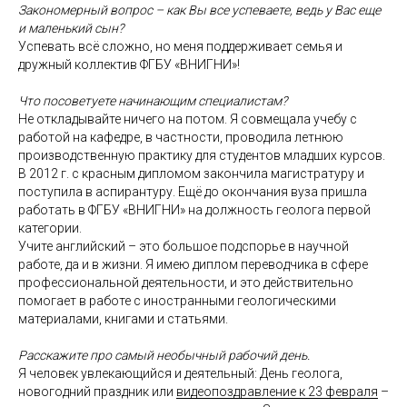
Закономерный вопрос – как Вы все успеваете, ведь у Вас еще
и маленький сын?
Успевать всё сложно, но меня поддерживает семья и
дружный коллектив ФГБУ «ВНИГНИ»!
Что посоветуете начинающим специалистам?
Не откладывайте ничего на потом. Я совмещала учебу с
работой на кафедре, в частности, проводила летнюю
производственную практику для студентов младших курсов.
В 2012 г. с красным дипломом закончила магистратуру и
поступила в аспирантуру. Ещё до окончания вуза пришла
работать в ФГБУ «ВНИГНИ» на должность геолога первой
категории.
Учите английский – это большое подспорье в научной
работе, да и в жизни. Я имею диплом переводчика в сфере
профессиональной деятельности, и это действительно
помогает в работе с иностранными геологическими
материалами, книгами и статьями.
Расскажите про самый необычный рабочий день.
Я человек увлекающийся и деятельный: День геолога,
новогодний праздник или
видеопоздравление к 23 февраля
–