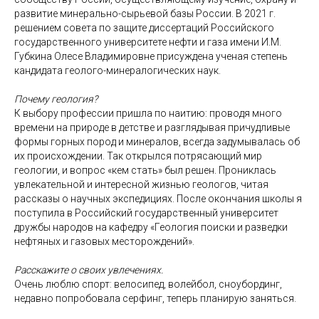
развитие минерально-сырьевой базы России. В 2021 г.
решением совета по защите диссертаций Российского
государственного университете нефти и газа имени И.М.
Губкина Олесе Владимировне присуждена ученая степень
кандидата геолого-минералогических наук.
Почему геология?
К выбору профессии пришла по наитию: проводя много
времени на природе в детстве и разглядывая причудливые
формы горных пород и минералов, всегда задумывалась об
их происхождении. Так открылся потрясающий мир
геологии, и вопрос «кем стать» был решен. Прониклась
увлекательной и интересной жизнью геологов, читая
рассказы о научных экспедициях. После окончания школы я
поступила в Российский государственный университет
дружбы народов на кафедру «Геология поиски и разведки
нефтяных и газовых месторождений».
Расскажите о своих увлечениях.
Очень люблю спорт: велосипед, волейбол, сноубординг,
недавно попробовала серфинг, теперь планирую заняться.