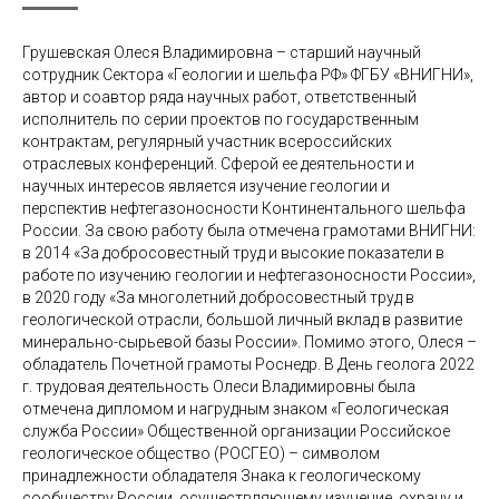
Грушевская Олеся Владимировна – старший научный
сотрудник Сектора «Геологии и шельфа РФ» ФГБУ «ВНИГНИ»,
автор и соавтор ряда научных работ, ответственный
исполнитель по серии проектов по государственным
контрактам, регулярный участник всероссийских
отраслевых конференций. Сферой ее деятельности и
научных интересов является изучение геологии и
перспектив нефтегазоносности Континентального шельфа
России. За свою работу была отмечена грамотами ВНИГНИ:
в 2014 «За добросовестный труд и высокие показатели в
работе по изучению геологии и нефтегазоносности России»,
в 2020 году «За многолетний добросовестный труд в
геологической отрасли, большой личный вклад в развитие
минерально-сырьевой базы России». Помимо этого, Олеся –
обладатель Почетной грамоты Роснедр. В День геолога 2022
г. трудовая деятельность Олеси Владимировны была
отмечена дипломом и нагрудным знаком «Геологическая
служба России» Общественной организации Российское
геологическое общество (РОСГЕО) – символом
принадлежности обладателя Знака к геологическому
сообществу России, осуществляющему изучение, охрану и