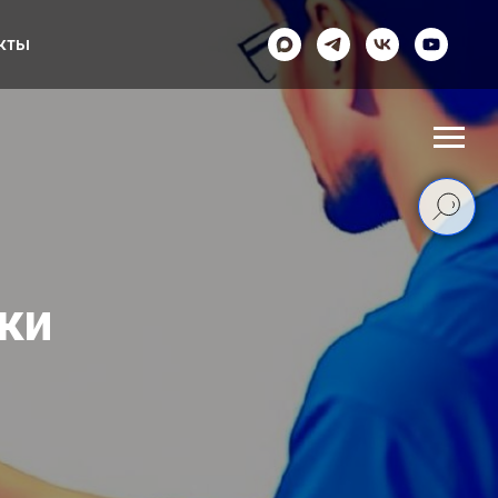
кты
ки