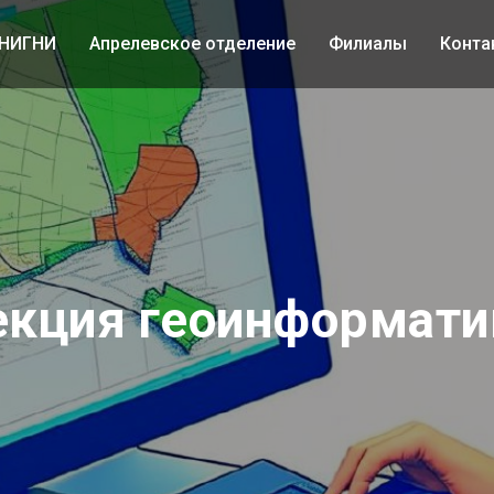
ВНИГНИ
Апрелевское отделение
Филиалы
Конта
екция геоинформати